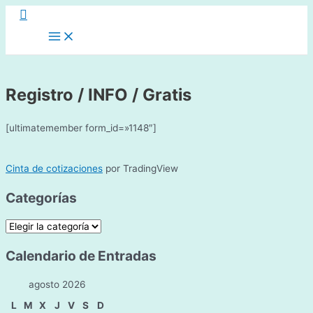
Buscar
Ir
al
Main
Menu
contenido
Registro / INFO / Gratis
[ultimatemember form_id=»1148″]
Cinta de cotizaciones
por TradingView
Categorías
C
a
Calendario de Entradas
t
e
agosto 2026
g
L
M
X
J
V
S
D