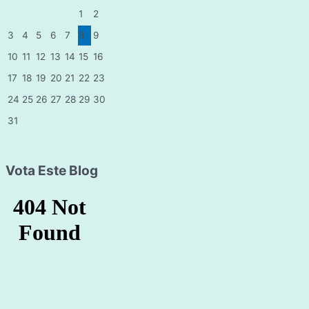
o
1
2
r
3
4
5
6
7
8
9
í
10
11
12
13
14
15
16
a
17
18
19
20
21
22
23
s
24
25
26
27
28
29
30
31
Vota Este Blog