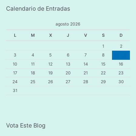
t
Calendario de Entradas
e
g
agosto 2026
o
r
L
M
X
J
V
S
D
í
1
2
a
3
4
5
6
7
8
9
s
10
11
12
13
14
15
16
17
18
19
20
21
22
23
24
25
26
27
28
29
30
31
Vota Este Blog