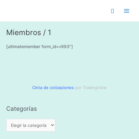
Ir
Buscar
al
Main
contenido
Men
Miembros / 1
[ultimatemember form_id=»993″]
Cinta de cotizaciones
por TradingView
Categorías
C
a