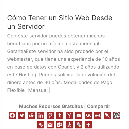
Cómo
Tener
Cómo Tener un Sitio Web Desde
un
un Servidor
Sitio
Web
Con éste servidor puedes obtener muchos
Desde
beneficios por un mínimo costo mensual.
un
GarantíaEste servidor ha sido probado por el
Servidor
webmaster, que tiene una experiencia de 10 años
en base de datos con Cpanel, y 2 años utilizando
éste Hosting. Puedes solicitar la devolución del
dinero antes de 30 días. Modalidades de Pago
Flexible_ Mensual |
Muchos Recursos Gratuitos | Compartir