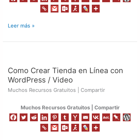
Leer más »
Como
Crear
Como Crear Tienda en Línea con
Tienda
WordPress / Video
en
Línea
Muchos Recursos Gratuitos | Compartir
con
WordPress
Muchos Recursos Gratuitos | Compartir
/
Video