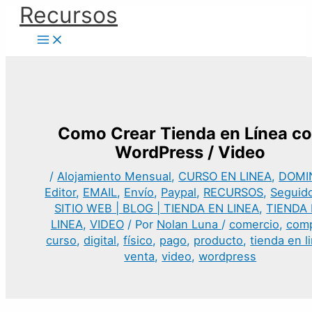
Ir
Recursos
al
contenido
Como Crear Tienda en Línea c
WordPress / Video
/
Alojamiento Mensual
,
CURSO EN LINEA
,
DOMI
Editor
,
EMAIL
,
Envío
,
Paypal
,
RECURSOS
,
Seguid
SITIO WEB | BLOG | TIENDA EN LINEA
,
TIENDA
LINEA
,
VIDEO
/ Por
Nolan Luna
/
comercio
,
com
curso
,
digital
,
físico
,
pago
,
producto
,
tienda en l
venta
,
video
,
wordpress