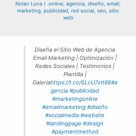
Nolan Luna
/
.online
,
agencia
,
diseño
,
email
,
marketing
,
publicidad
,
red social
,
seo
,
sitio
web
Diseña el Sitio Web de Agencia
Email Marketing | Optimización |
Redes Sociales | Testimonios |
Plantilla |
Galería
https://t.co/SLcU7xIt66
#a
gencia
#publicidad
#marketingonline
#emailmarketing
#diseño
#socialmedia
#website
#landingpage
#design
#paymentmethod