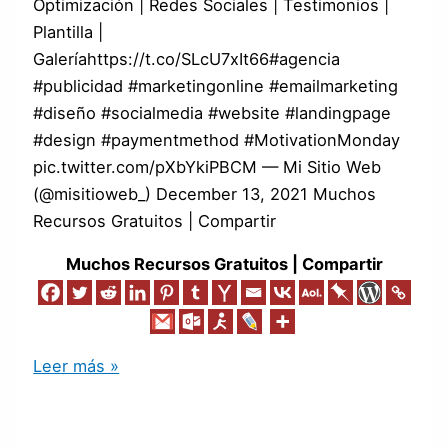
Optimización | Redes Sociales | Testimonios |
Plantilla |
Galeríahttps://t.co/SLcU7xIt66#agencia
#publicidad #marketingonline #emailmarketing
#diseño #socialmedia #website #landingpage
#design #paymentmethod #MotivationMonday
pic.twitter.com/pXbYkiPBCM — Mi Sitio Web
(@misitioweb_) December 13, 2021 Muchos
Recursos Gratuitos | Compartir
Muchos Recursos Gratuitos | Compartir
Leer más »