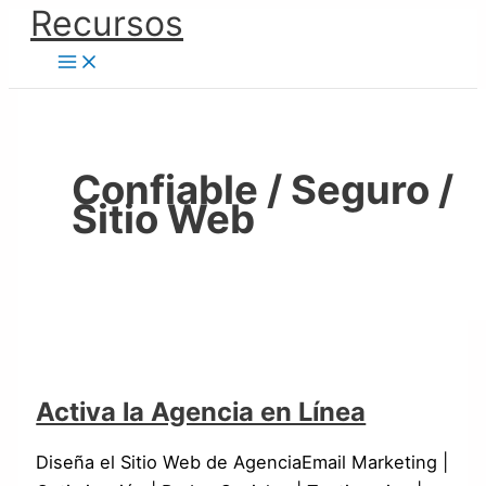
Ir
Recursos
Activa
Cómo
al
la
Tener
contenido
Agencia
un
en
Sitio
Línea
Web
Desde
Confiable / Seguro /
un
Sitio Web
Servidor
Activa la Agencia en Línea
Diseña el Sitio Web de AgenciaEmail Marketing |