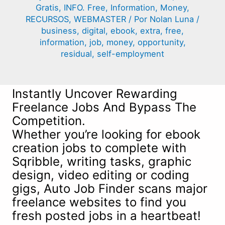
Gratis
,
INFO. Free
,
Information
,
Money
,
RECURSOS
,
WEBMASTER
/ Por
Nolan Luna
/
business
,
digital
,
ebook
,
extra
,
free
,
information
,
job
,
money
,
opportunity
,
residual
,
self-employment
Instantly Uncover Rewarding
Freelance Jobs And Bypass The
Competition.
Whether you’re looking for ebook
creation jobs to complete with
Sqribble, writing tasks, graphic
design, video editing or coding
gigs, Auto Job Finder scans major
freelance websites to find you
fresh posted jobs in a heartbeat!