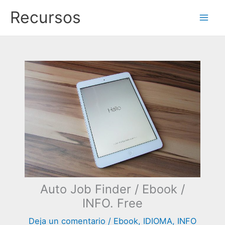
Ir
Recursos
al
contenido
Auto Job Finder / Ebook /
INFO. Free
Deja un comentario
/
Ebook
,
IDIOMA
,
INFO