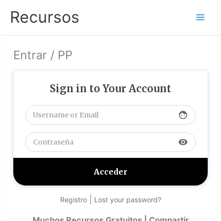
Ir
Recursos
al
contenido
Entrar / PP
Sign in to Your Account
face
visibility
|
Registro
Lost your password?
Muchos Recursos Gratuitos | Compartir