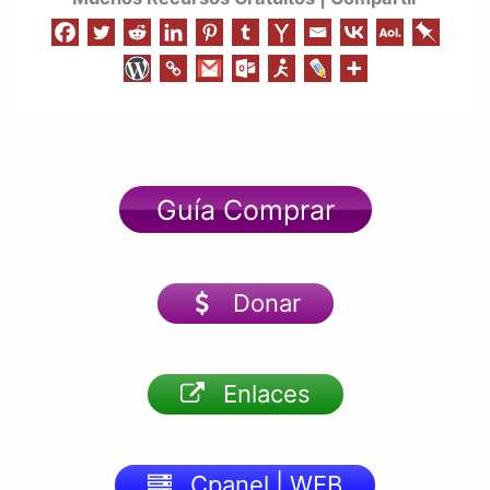
Guía Comprar
Donar
Enlaces
Cpanel | WEB