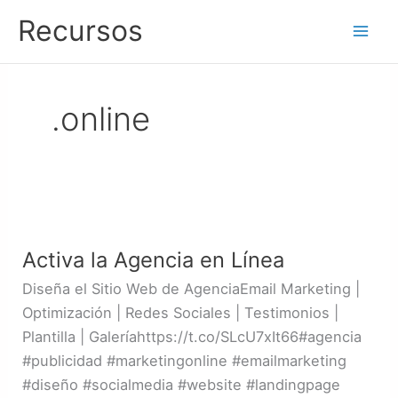
Ir
Recursos
al
contenido
.online
Activa
la
Activa la Agencia en Línea
Agencia
en
Diseña el Sitio Web de AgenciaEmail Marketing |
Línea
Optimización | Redes Sociales | Testimonios |
Plantilla | Galeríahttps://t.co/SLcU7xIt66#agencia
#publicidad #marketingonline #emailmarketing
#diseño #socialmedia #website #landingpage