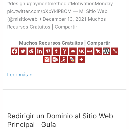
#design #paymentmethod #MotivationMonday
pic.twitter.com/pXbYkiPBCM — Mi Sitio Web
(@misitioweb_) December 13, 2021 Muchos
Recursos Gratuitos | Compartir
Muchos Recursos Gratuitos | Compartir
Leer más »
Redirigir
un
Redirigir un Dominio al Sitio Web
Dominio
Principal | Guía
al