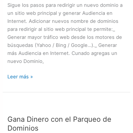
Sitio
Sigue los pasos para redirigir un nuevo dominio a
Web
un sitio web principal y generar Audiencia en
Principal
Internet. Adicionar nuevos nombre de dominios
|
para redirigir al sitio web principal te permite:_
Guía
Generar mayor tráfico web desde los motores de
búsquedas (Yahoo / Bing / Google…)._ Generar
más Audiencia en Internet. Cunado agregas un
nuevo Dominio,
Leer más »
Gana
Dinero
Gana Dinero con el Parqueo de
con
Dominios
el