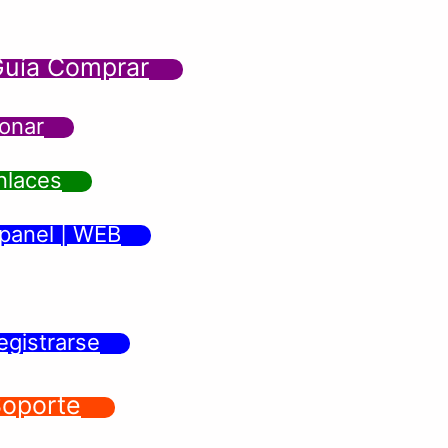
uía Comprar
onar
nlaces
panel | WEB
egistrarse
oporte