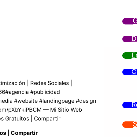
G
D
E
C
imización | Redes Sociales |
It66#agencia #publicidad
media #website #landingpage #design
R
com/pXbYkiPBCM — Mi Sitio Web
 Gratuitos | Compartir
S
os | Compartir