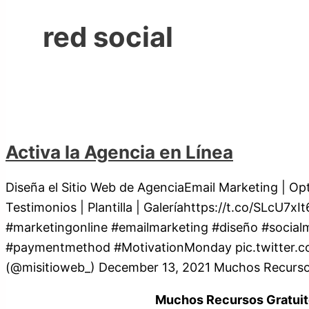
red social
Activa la Agencia en Línea
Diseña el Sitio Web de AgenciaEmail Marketing | Opt
Testimonios | Plantilla | Galeríahttps://t.co/SLcU7x
#marketingonline #emailmarketing #diseño #social
#paymentmethod #MotivationMonday pic.twitter.
(@misitioweb_) December 13, 2021 Muchos Recursos
Muchos Recursos Gratuit