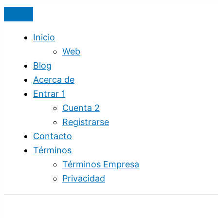
Ir
Activa
Diseño
Cursos
al
la
Digital
en
contenido
Agencia
Linea
Inicio
en
Web
Línea
Blog
Acerca de
Entrar 1
Cuenta 2
Registrarse
Contacto
Términos
Términos Empresa
Privacidad