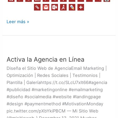
Leer más »
Activa
la
Activa la Agencia en Línea
Agencia
en
Diseña el Sitio Web de AgenciaEmail Marketing |
Línea
Optimización | Redes Sociales | Testimonios |
Plantilla | Galeríahttps://t.co/SLcU7xIt66#agencia
#publicidad #marketingonline #emailmarketing
#diseño #socialmedia #website #landingpage
#design #paymentmethod #MotivationMonday
pic.twitter.com/pXbYkiPBCM — Mi Sitio Web
(@misitioweb_) December 13, 2021 Muchos