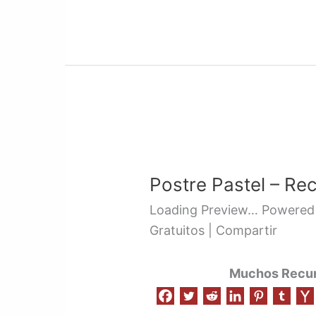
Postre
Pastel
Postre Pastel – Re
–
Recurso
Loading Preview… Powered 
002
Gratuitos | Compartir
Muchos Recurs