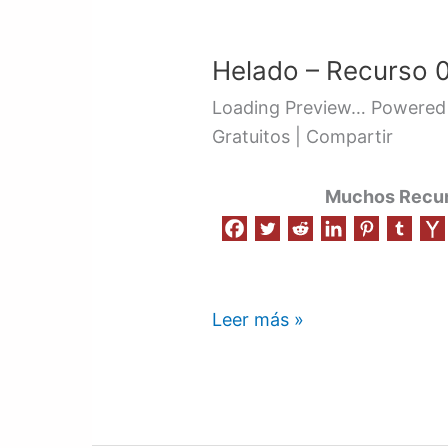
Helado
–
Helado – Recurso 
Recurso
004
Loading Preview… Powered 
Gratuitos | Compartir
Muchos Recurs
Leer más »