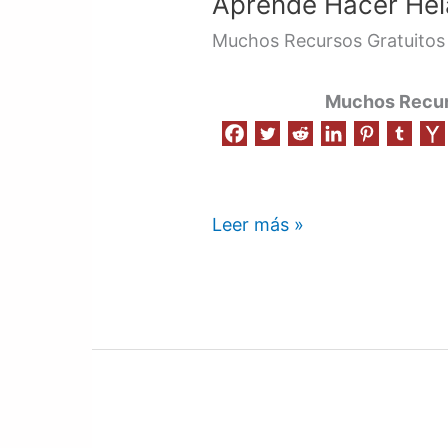
Aprende Hacer He
Helado
Muchos Recursos Gratuitos
Muchos Recurs
Leer más »