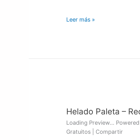
Leer más »
Helado
Paleta
Helado Paleta – Re
–
Recurso
Loading Preview… Powered 
001
Gratuitos | Compartir