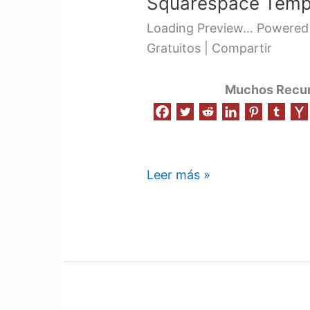
Squarespace Templ
Design
Website
Loading Preview… Powered 
Gratuitos | Compartir
Muchos Recurs
Leer más »