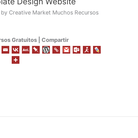
ate Design Website
by Creative Market Muchos Recursos
os Gratuitos | Compartir