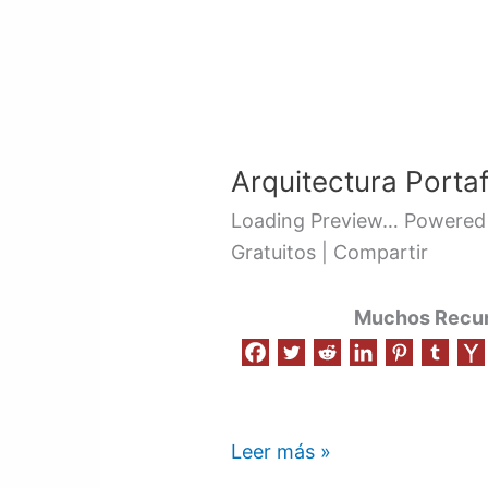
Arquitectura
Portafolio
Arquitectura Porta
–
Recurso
Loading Preview… Powered 
003
Gratuitos | Compartir
Muchos Recurs
Leer más »