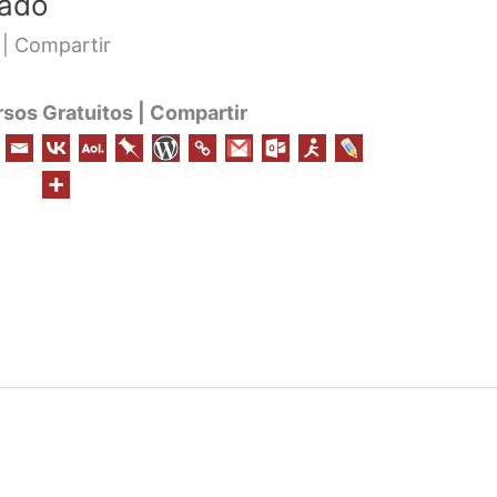
lado
 | Compartir
os Gratuitos | Compartir