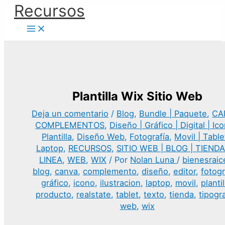
Ir
Recursos
al
contenido
Plantilla Wix Sitio Web
Deja un comentario
/
Blog
,
Bundle | Paquete
,
CA
COMPLEMENTOS
,
Diseño | Gráfico | Digital | Ico
Plantilla
,
Diseño Web
,
Fotografía
,
Movil | Table
Laptop
,
RECURSOS
,
SITIO WEB | BLOG | TIEND
LINEA
,
WEB
,
WIX
/ Por
Nolan Luna
/
bienesraic
blog
,
canva
,
complemento
,
diseño
,
editor
,
fotogr
gráfico
,
icono
,
ilustracion
,
laptop
,
movil
,
plantil
producto
,
realstate
,
tablet
,
texto
,
tienda
,
tipogr
web
,
wix