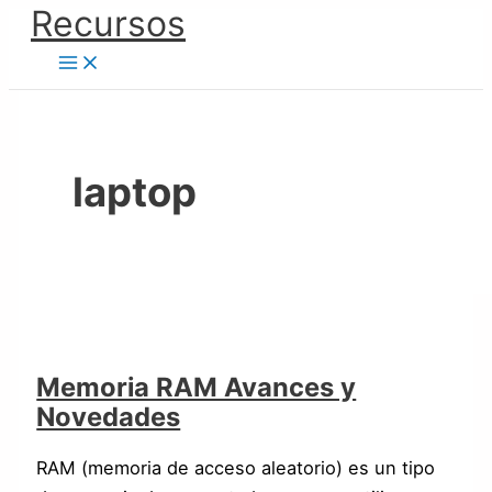
Ir
Recursos
Memoria
Squarespace
Plantilla
Bitcoin
Antivirus
Como
al
RAM
Template
Wix
Core
Recomendado
Aumentar
contenido
Avances
Design
Sitio
|
La
y
Website
Web
Monedero
Capacidad
Novedades
|
del
Video
Computador
laptop
Guía
Memoria RAM Avances y
Novedades
RAM (memoria de acceso aleatorio) es un tipo