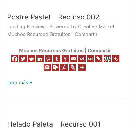
Postre
Pastel
Postre Pastel – Recurso 002
–
Recurso
Loading Preview… Powered by Creative Market
002
Muchos Recursos Gratuitos | Compartir
Muchos Recursos Gratuitos | Compartir
Leer más »
Helado
Paleta
Helado Paleta – Recurso 001
–