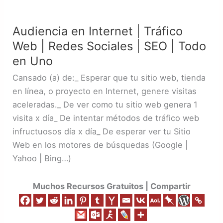
Audiencia
en
Audiencia en Internet | Tráfico
Internet
Web | Redes Sociales | SEO | Todo
|
Tráfico
en Uno
Web
Cansado (a) de:_ Esperar que tu sitio web, tienda
|
en línea, o proyecto en Internet, genere visitas
Redes
aceleradas._ De ver como tu sitio web genera 1
Sociales
visita x día_ De intentar métodos de tráfico web
|
infructuosos día x día_ De esperar ver tu Sitio
SEO
Web en los motores de búsquedas (Google |
|
Yahoo | Bing…)
Todo
en
Muchos Recursos Gratuitos | Compartir
Uno