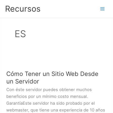
Ir
Recursos
al
contenido
ES
Cómo
Tener
Cómo Tener un Sitio Web Desde
un
un Servidor
Sitio
Web
Con éste servidor puedes obtener muchos
Desde
beneficios por un mínimo costo mensual.
un
GarantíaEste servidor ha sido probado por el
Servidor
webmaster, que tiene una experiencia de 10 años