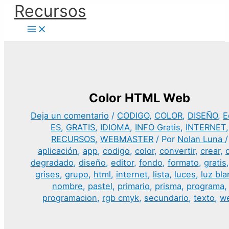
Ir
Recursos
al
contenido
Color HTML Web
Deja un comentario
/
CODIGO
,
COLOR
,
DISEÑO
,
E
ES
,
GRATIS
,
IDIOMA
,
INFO Gratis
,
INTERNET
,
RECURSOS
,
WEBMASTER
/ Por
Nolan Luna
/
aplicación
,
app
,
codigo
,
color
,
convertir
,
crear
,
degradado
,
diseño
,
editor
,
fondo
,
formato
,
gratis
grises
,
grupo
,
html
,
internet
,
lista
,
luces
,
luz bl
nombre
,
pastel
,
primario
,
prisma
,
programa
,
programacion
,
rgb cmyk
,
secundario
,
texto
,
w