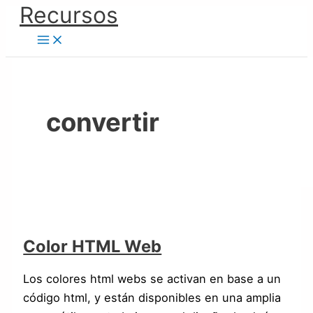
Ir
Recursos
Color
Convertidor
al
HTML
de
contenido
Web
Documentos
|
PDF
|
convertir
Y
Viceversa
Color HTML Web
Los colores html webs se activan en base a un
código html, y están disponibles en una amplia