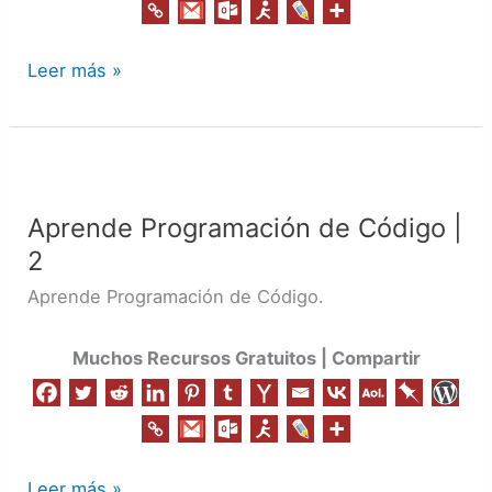
Leer más »
Aprende
Programación
Aprende Programación de Código |
de
2
Código
|
Aprende Programación de Código.
2
Muchos Recursos Gratuitos | Compartir
Leer más »