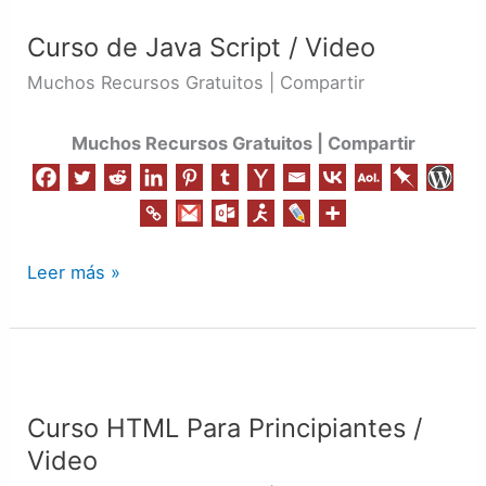
de
Curso de Java Script / Video
Java
Script
Muchos Recursos Gratuitos | Compartir
/
Video
Muchos Recursos Gratuitos | Compartir
Leer más »
Curso
HTML
Curso HTML Para Principiantes /
Para
Video
Principiantes
/