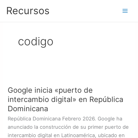
Ir
Recursos
al
contenido
codigo
Google
inicia
Google inicia «puerto de
«puerto
intercambio digital» en República
de
intercambio
Dominicana
digital»
República Dominicana Febrero 2026. Google ha
en
anunciado la construcción de su primer puerto de
República
intercambio digital en Latinoamérica, ubicado en