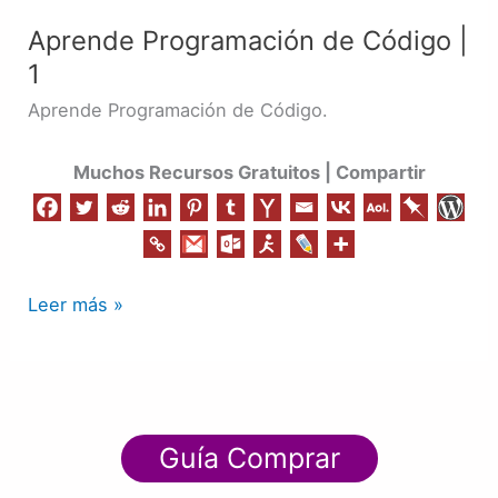
Programación
Aprende Programación de Código |
de
1
Código
|
Aprende Programación de Código.
1
Muchos Recursos Gratuitos | Compartir
Leer más »
Guía Comprar