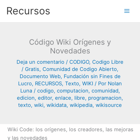
Ir
Recursos
al
contenido
Código Wiki Orígenes y
Novedades
Deja un comentario
/
CODIGO
,
Codigo Libre
/ Gratis
,
Comunidad de Codigo Abierto
,
Documento Web
,
Fundación sin Fines de
Lucro
,
RECURSOS
,
Texto
,
WIKI
/ Por
Nolan
Luna
/
codigo
,
computacion
,
comunidad
,
edicion
,
editor
,
enlace
,
libre
,
programacion
,
texto
,
wiki
,
wikidata
,
wikipedia
,
wikisource
Wiki Code: los orígenes, los creadores, las mejoras
y las novedades