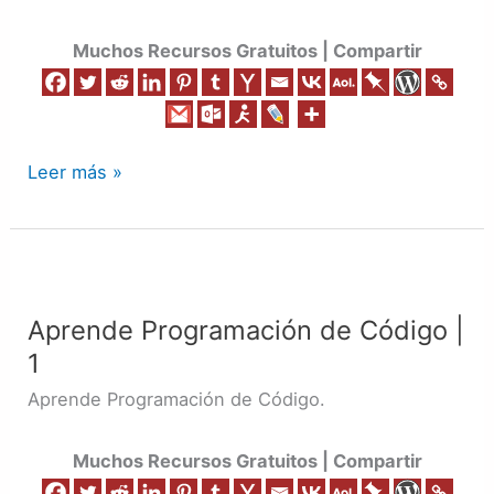
2
Muchos Recursos Gratuitos | Compartir
Leer más »
Aprende
Programación
Aprende Programación de Código |
de
1
Código
|
Aprende Programación de Código.
1
Muchos Recursos Gratuitos | Compartir