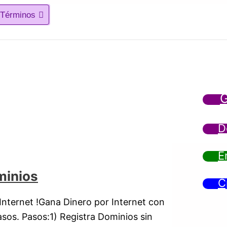
Términos
G
D
E
minios
C
nternet !Gana Dinero por Internet con
sos. Pasos:1) Registra Dominios sin