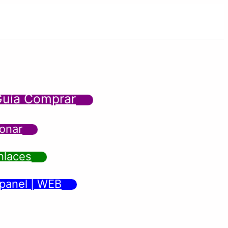
uía Comprar
onar
nlaces
panel | WEB