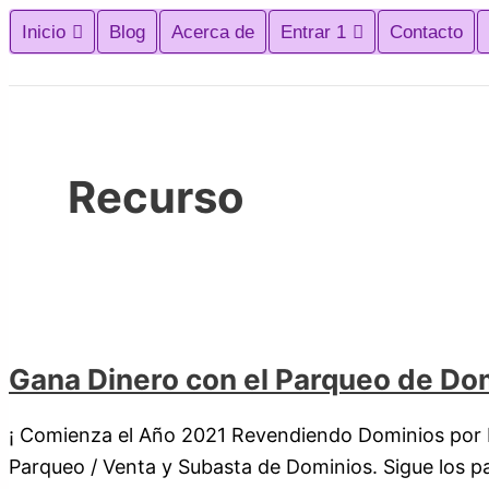
Ir
Gana
Recursos
Video
Audiencia
Servidor
Servidor
Alojamiento
Convertidor
INFO.
Redes
Inicio
Blog
Acerca de
Entrar 1
Contacto
al
Dinero
Digitales
Converter
en
Minecraft
Gratuito
Web
de
/
Sociales
contenido
con
Creativos
Internet
|
/
Documentos
Propuesta
en
el
|
Videojuego
Sitio
|
Internet
Parqueo
Tráfico
|
Web
PDF
de
Web
Guía
/
|
Recurso
Dominios
|
Recursos
Y
Redes
Webmaster
Viceversa
Sociales
|
SEO
|
Gana Dinero con el Parqueo de Do
Todo
en
¡ Comienza el Año 2021 Revendiendo Dominios por I
Uno
Parqueo / Venta y Subasta de Dominios. Sigue los pa