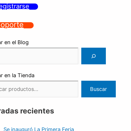
egistrarse
oporte
r en el Blog
r en la Tienda
Buscar
radas recientes
Se inauguró La Primera Feria