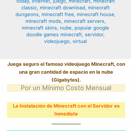
today
,
internet
,
juego
,
minecraft
,
minecraft
classic
,
minecraft download
,
minecraft
dungeons
,
minecraft free
,
minecraft house
,
minecraft mods
,
minecraft servers
,
minecraft skins
,
nube
,
popular google
doodle games minecraft
,
servidor
,
videojuego
,
virtual
Juega seguro el famoso videojuego Minecraft, con
una gran cantidad de espacio en la nube
(Gigabytes).
Por un Mínimo Costo Mensual
La Instalación de Minecraft con el Servidor es
Inmediata