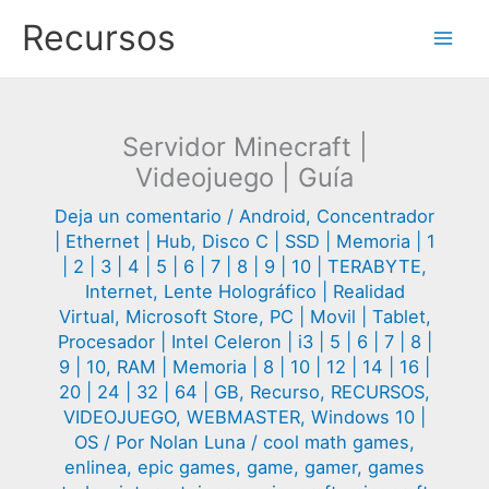
Ir
Recursos
al
contenido
Servidor Minecraft |
Videojuego | Guía
Deja un comentario
/
Android
,
Concentrador
| Ethernet | Hub
,
Disco C | SSD | Memoria | 1
| 2 | 3 | 4 | 5 | 6 | 7 | 8 | 9 | 10 | TERABYTE
,
Internet
,
Lente Holográfico | Realidad
Virtual
,
Microsoft Store
,
PC | Movil | Tablet
,
Procesador | Intel Celeron | i3 | 5 | 6 | 7 | 8 |
9 | 10
,
RAM | Memoria | 8 | 10 | 12 | 14 | 16 |
20 | 24 | 32 | 64 | GB
,
Recurso
,
RECURSOS
,
VIDEOJUEGO
,
WEBMASTER
,
Windows 10 |
OS
/ Por
Nolan Luna
/
cool math games
,
enlinea
,
epic games
,
game
,
gamer
,
games