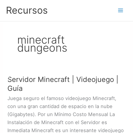
Ir
Recursos
al
contenido
minecraft
dungeons
Servidor Minecraft | Videojuego |
Servidor
Minecraft
Guía
|
Juega seguro el famoso videojuego Minecraft,
Videojuego
con una gran cantidad de espacio en la nube
|
(Gigabytes). Por un Mínimo Costo Mensual La
Guía
Instalación de Minecraft con el Servidor es
Inmediata Minecraft es un interesante videojuego