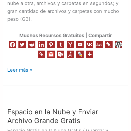
nube a otra, archivos y carpetas en segundos; y
gran cantidad de archivos y carpetas con mucho
peso (GB),
Muchos Recursos Gratuitos | Compartir
Leer más »
Espacio
en
Espacio en la Nube y Enviar
la
Archivo Grande Gratis
Nube
y
Espacio Gratis en la Nube Gratis / Guardar y