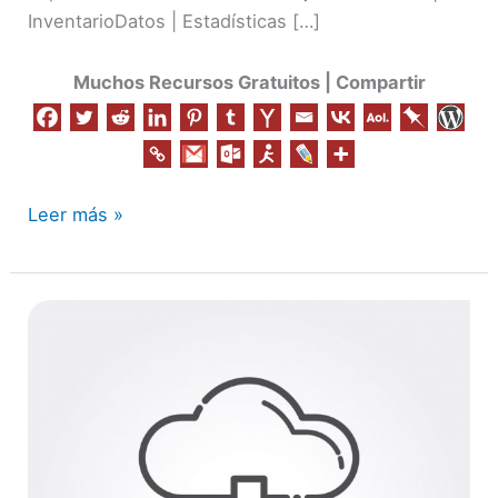
InventarioDatos | Estadísticas […]
Muchos Recursos Gratuitos | Compartir
Leer más »
Mueve
Archivos
de
una
Nube
a
otra