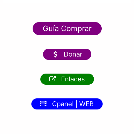
Guía Comprar
Donar
Enlaces
Cpanel | WEB