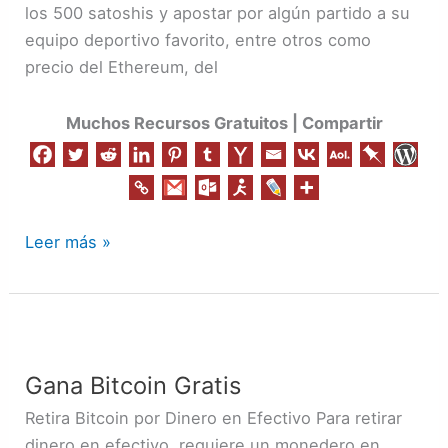
los 500 satoshis y apostar por algún partido a su
equipo deportivo favorito, entre otros como
precio del Ethereum, del
Muchos Recursos Gratuitos | Compartir
Leer más »
Gana
Bitcoin
Gana Bitcoin Gratis
Gratis
Retira Bitcoin por Dinero en Efectivo Para retirar
dinero en efectivo, requiere un monedero en