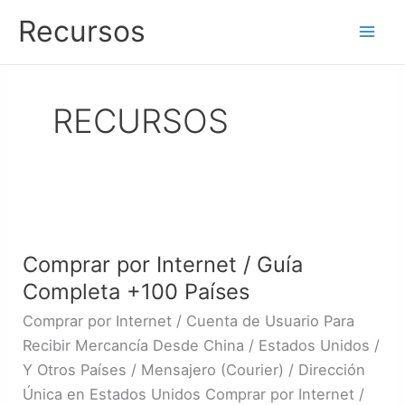
Ir
Recursos
al
contenido
RECURSOS
Comprar
por
Comprar por Internet / Guía
Internet
Completa +100 Países
/
Guía
Comprar por Internet / Cuenta de Usuario Para
Completa
Recibir Mercancía Desde China / Estados Unidos /
+100
Y Otros Países / Mensajero (Courier) / Dirección
Países
Única en Estados Unidos Comprar por Internet /