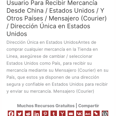
Usuario Para Recibir Mercancía
/
Cuenta
Desde China / Estados Unidos / Y
de
Otros Países / Mensajero (Courier)
Usuario
/ Dirección Única en Estados
Para
Unidos
Recibir
Dirección Única en Estados UnidosAntes de
Mercancía
comprar cualquier mercancía en la Tienda en
Desde
Linea, asegúrese de cambiar / seleccionar
China
Estados Unidos como País, para recibir su
/
mercancía mediante su Mensajero (Courier) en su
Estados
País, que estos ya disponen de una dirección
Unidos
segura y confiable en Estados Unidos para recibir
/
y enviar su mercancía. Mensajero (Courier)
Y
Otros
Muchos Recursos Gratuitos | Compartir
Países
/