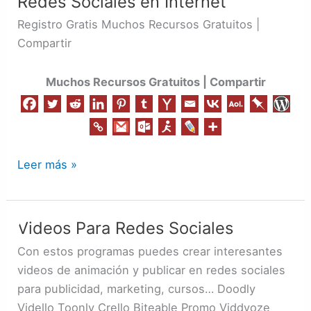
Redes Sociales en Internet
en
Internet
Registro Gratis Muchos Recursos Gratuitos |
Compartir
Muchos Recursos Gratuitos | Compartir
Leer más »
Videos Para Redes Sociales
Videos
Para
Con estos programas puedes crear interesantes
Redes
videos de animación y publicar en redes sociales
Sociales
para publicidad, marketing, cursos… Doodly
Vidello Toonly Crello Biteable Promo Viddyoze