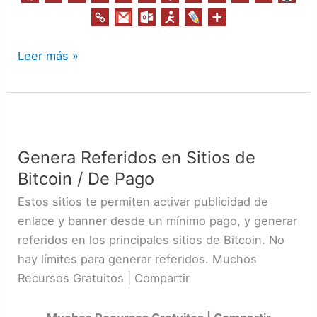
Mensajero
(Courier)
/
Leer más »
Dirección
Única
en
Genera
Estados
Referidos
Unidos
Genera Referidos en Sitios de
en
Bitcoin / De Pago
Sitios
de
Estos sitios te permiten activar publicidad de
Bitcoin
enlace y banner desde un mínimo pago, y generar
/
referidos en los principales sitios de Bitcoin. No
De
hay límites para generar referidos. Muchos
Pago
Recursos Gratuitos | Compartir