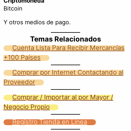
Criptomoneda
Bitcoin
Y otros medios de pago.
Temas Relacionados
Cuenta Lista Para Recibir Mercancías
+100 Países
Comprar por Internet Contactando al
Proveedor
Comprar / Importar al por Mayor /
Negocio Propio
Registro Tienda en Linea