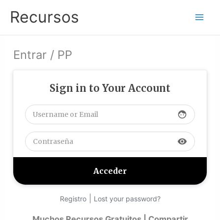
Ir
Recursos
al
contenido
Entrar / PP
Sign in to Your Account
face
visibility
|
Registro
Lost your password?
Muchos Recursos Gratuitos | Compartir