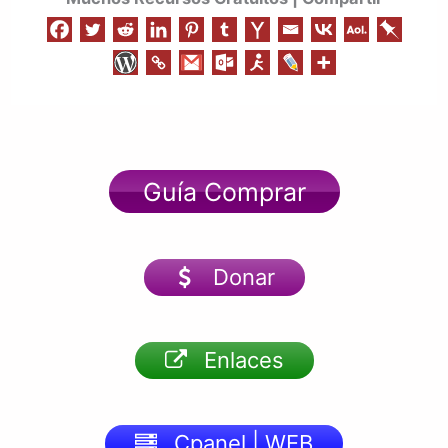
Guía Comprar
Donar
Enlaces
Cpanel | WEB