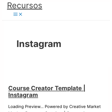
Ir
Recursos
Course
Real
Social
al
Creator
State
|
contenido
Template
Instagram
Instagram
|
Template
|
Instagram
Diseño
Instagram
Course Creator Template |
Instagram
Loading Preview… Powered by Creative Market