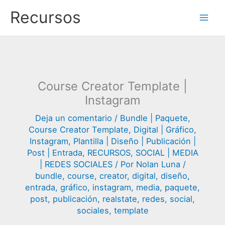
Ir
Recursos
al
contenido
Course Creator Template |
Instagram
Deja un comentario
/
Bundle | Paquete
,
Course Creator Template
,
Digital | Gráfico
,
Instagram
,
Plantilla | Diseño | Publicación |
Post | Entrada
,
RECURSOS
,
SOCIAL | MEDIA
| REDES SOCIALES
/ Por
Nolan Luna
/
bundle
,
course
,
creator
,
digital
,
diseño
,
entrada
,
gráfico
,
instagram
,
media
,
paquete
,
post
,
publicación
,
realstate
,
redes
,
social
,
sociales
,
template