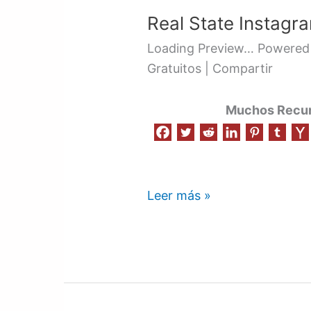
State
Real State Instagr
Instagram
Template
Loading Preview… Powered 
Gratuitos | Compartir
Muchos Recurs
Leer más »