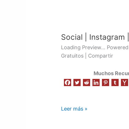
Social
|
Social | Instagram 
Instagram
|
Loading Preview… Powered 
Diseño
Gratuitos | Compartir
Muchos Recurs
Leer más »