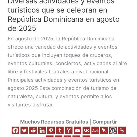
Diversas actividades y eventos
y
turísticos que se celebran en
eventos
turísticos
República Dominicana en agosto
que
de 2025
se
En agosto de 2025, la República Dominicana
celebran
ofrece una variedad de actividades y eventos
en
turísticos que incluyen toques de cruceros,
República
eventos culturales, conciertos, actividades al aire
Dominicana
libre y festivales teatrales a nivel nacional.
en
Principales actividades y eventos turísticos en
agosto
agosto 2025 Esta combinación de turismo de
de
naturaleza, cultura, y eventos permite a los
2025
visitantes disfrutar
Muchos Recursos Gratuitos | Compartir