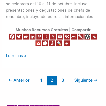
se celebrará del 10 al 11 de octubre. Incluye
de
presentaciones y degustaciones de chefs de
los
renombre, incluyendo estrellas internacionales
Eventos
Culinarios
Muchos Recursos Gratuitos | Compartir
más
Importantes
de
la
Leer más »
República
Dominicana
←
Anterior
1
2
3
Siguiente
→