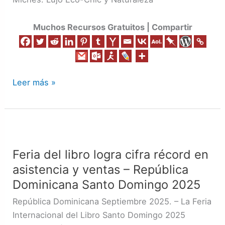
Muchos Recursos Gratuitos | Compartir
Leer más »
Feria
del
Feria del libro logra cifra récord en
libro
asistencia y ventas – República
logra
cifra
Dominicana Santo Domingo 2025
récord
República Dominicana Septiembre 2025. – La Feria
en
Internacional del Libro Santo Domingo 2025
asistencia