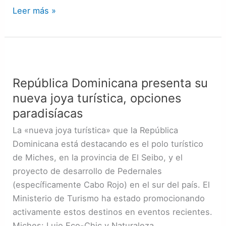
Leer más »
República
Dominicana
República Dominicana presenta su
presenta
nueva joya turística, opciones
su
nueva
paradisíacas
joya
La «nueva joya turística» que la República
turística,
Dominicana está destacando es el polo turístico
opciones
de Miches, en la provincia de El Seibo, y el
paradisíacas
proyecto de desarrollo de Pedernales
(específicamente Cabo Rojo) en el sur del país. El
Ministerio de Turismo ha estado promocionando
activamente estos destinos en eventos recientes.
Miches: Lujo Eco-Chic y Naturaleza