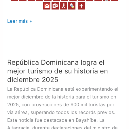
Leer más »
República
Dominicana
República Dominicana logra el
logra
mejor turismo de su historia en
el
mejor
diciembre 2025
turismo
La República Dominicana está experimentando el
de
mejor diciembre de la historia para el turismo en
su
2025, con proyecciones de 900 mil turistas por
historia
vía aérea, superando todos los récords previos.
en
Esta noticia fue destacada en Bayahíbe, La
diciembre
Altagracia, durante declaraciones del ministro de