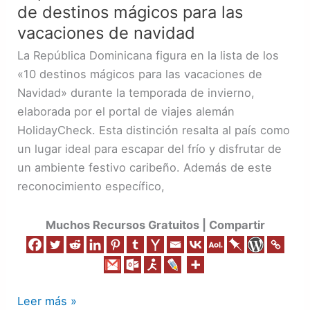
de destinos mágicos para las
la
lista
vacaciones de navidad
de
La República Dominicana figura en la lista de los
destinos
«10 destinos mágicos para las vacaciones de
mágicos
Navidad» durante la temporada de invierno,
para
elaborada por el portal de viajes alemán
las
HolidayCheck. Esta distinción resalta al país como
vacaciones
un lugar ideal para escapar del frío y disfrutar de
de
un ambiente festivo caribeño. Además de este
navidad
reconocimiento específico,
Muchos Recursos Gratuitos | Compartir
Leer más »