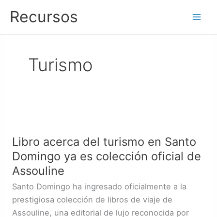
Ir
Recursos
al
contenido
Turismo
Libro
acerca
Libro acerca del turismo en Santo
del
Domingo ya es colección oficial de
turismo
en
Assouline
Santo
Santo Domingo ha ingresado oficialmente a la
Domingo
prestigiosa colección de libros de viaje de
ya
Assouline, una editorial de lujo reconocida por