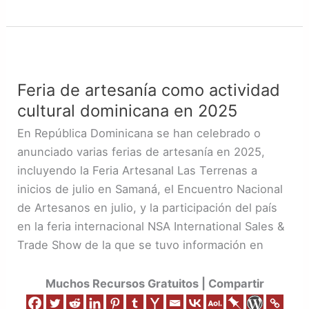
Feria
de
Feria de artesanía como actividad
artesanía
cultural dominicana en 2025
como
actividad
En República Dominicana se han celebrado o
cultural
anunciado varias ferias de artesanía en 2025,
dominicana
incluyendo la Feria Artesanal Las Terrenas a
en
inicios de julio en Samaná, el Encuentro Nacional
2025
de Artesanos en julio, y la participación del país
en la feria internacional NSA International Sales &
Trade Show de la que se tuvo información en
Muchos Recursos Gratuitos | Compartir