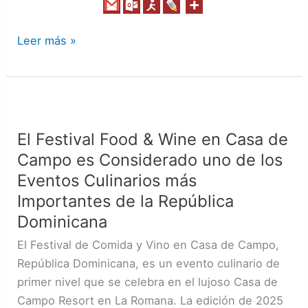
Leer más »
El
Festival
El Festival Food & Wine en Casa de
Food
Campo es Considerado uno de los
&
Wine
Eventos Culinarios más
en
Importantes de la República
Casa
Dominicana
de
El Festival de Comida y Vino en Casa de Campo,
Campo
República Dominicana, es un evento culinario de
es
primer nivel que se celebra en el lujoso Casa de
Considerado
Campo Resort en La Romana. La edición de 2025
uno