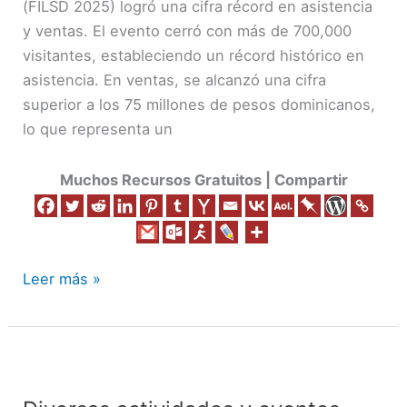
(FILSD 2025) logró una cifra récord en asistencia
y
y ventas. El evento cerró con más de 700,000
ventas
visitantes, estableciendo un récord histórico en
–
asistencia. En ventas, se alcanzó una cifra
República
superior a los 75 millones de pesos dominicanos,
Dominicana
lo que representa un
Santo
Domingo
Muchos Recursos Gratuitos | Compartir
2025
Leer más »
Diversas
actividades