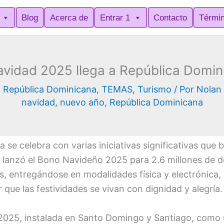
Blog
Acerca de
Entrar 1
Contacto
Térmi
avidad 2025 llega a República Domin
,
República Dominicana
,
TEMAS
,
Turismo
/ Por
Nolan
navidad
,
nuevo año
,
República Dominicana
e celebra con varias iniciativas significativas que b
er lanzó el Bono Navideño 2025 para 2.6 millones de 
es, entregándose en modalidades física y electrónica
que las festividades se vivan con dignidad y alegría.
d 2025, instalada en Santo Domingo y Santiago, como