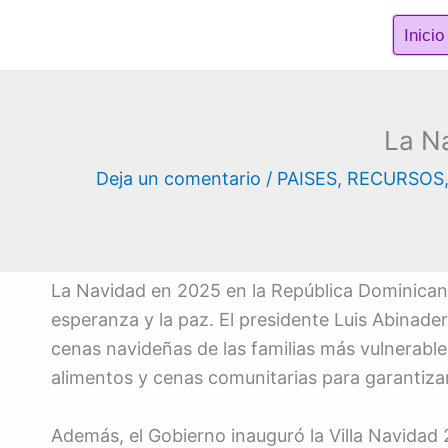
Ir
Inicio
al
contenido
La N
Deja un comentario
/
PAISES
,
RECURSOS
La Navidad en 2025 en la República Dominicana s
esperanza y la paz. El presidente Luis Abinad
cenas navideñas de las familias más vulnerabl
alimentos y cenas comunitarias para garantizar 
Además, el Gobierno inauguró la Villa Navida