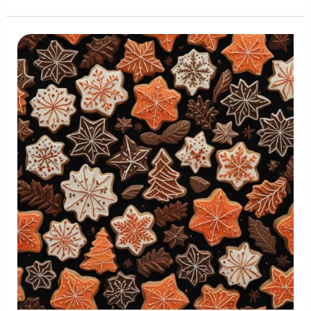
Inicia
Villa
Navidad
2025
en
República
Dominicana