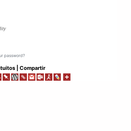
lity
ur password?
uitos | Compartir