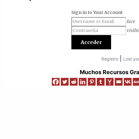
Sign in to Your Account
face
visibi
|
Registro
Lost yo
Muchos Recursos Grat