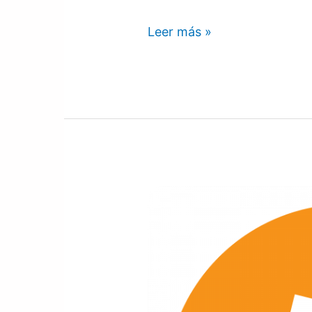
Leer más »
Como
Activar
Cartera
Bitcoin
1
|