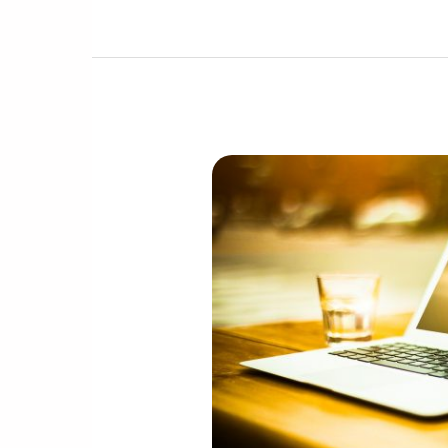
Varias
Formas
de
Generar
Bitcoin
/
Tema