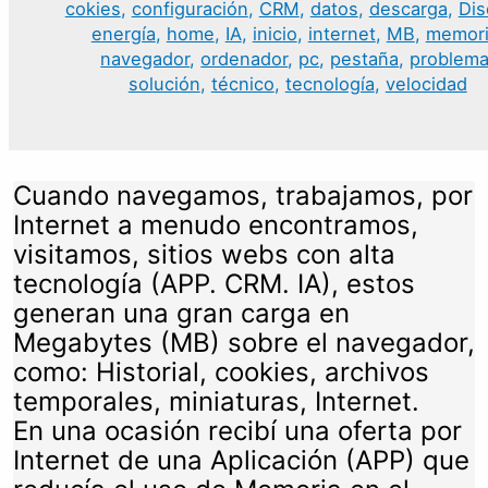
cokies
,
configuración
,
CRM
,
datos
,
descarga
,
Dis
energía
,
home
,
IA
,
inicio
,
internet
,
MB
,
memor
navegador
,
ordenador
,
pc
,
pestaña
,
problem
solución
,
técnico
,
tecnología
,
velocidad
Cuando navegamos, trabajamos, por
Internet a menudo encontramos,
visitamos, sitios webs con alta
tecnología (APP. CRM. IA), estos
generan una gran carga en
Megabytes (MB) sobre el navegador,
como: Historial, cookies, archivos
temporales, miniaturas, Internet.
En una ocasión recibí una oferta por
Internet de una Aplicación (APP) que