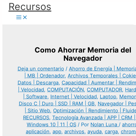
Ir
Recursos
al
contenido
Como Ahorrar Memoria del
Navegador
Deja un comentario
/
Ahorro de Energía | Memoria
| MB | Ordenador
,
Archivos Temporales | Cokie
Datos | Descarga
,
Capacidad | Aumentar | Rendim
| Velocidad
,
COMPUTACIÓN
,
COMPUTADOR
,
Har
| Software
,
Internet | Velocidad
,
Laptop
,
Memori
Disco C | Duro | SSD | RAM | GB
,
Navegador | Pe
| Sitio Web
,
Optimización | Rendimiento | Fluid
RECURSOS
,
Tecnología Avanzada | APP | CRM |
Windows 10 | 11 | OS
/ Por
Nolan Luna
/
ahorr
aplicación
,
app
,
archivos
,
ayuda
,
carga
,
chrom