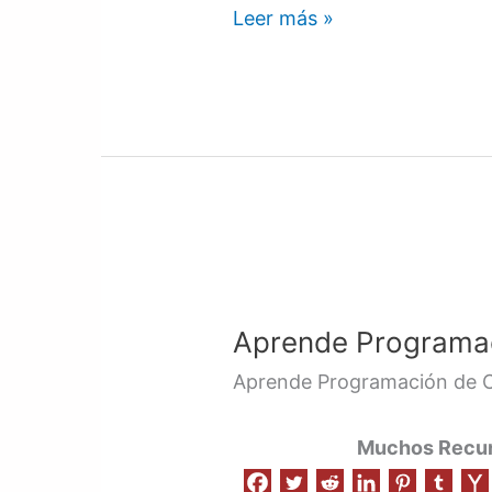
Leer más »
Aprende
Programación
Aprende Programac
de
Código
Aprende Programación de 
|
1
Muchos Recurs