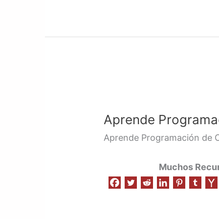
Aprende
Programación
Aprende Programac
de
Código
Aprende Programación de 
|
2
Muchos Recurs