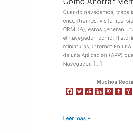
Como Ahorrar Mem
Memoria
del
Cuando navegamos, trabaja
Navegador
encontramos, visitamos, sit
CRM. IA), estos generan u
el navegador, como: Histori
miniaturas, Internet.En una 
de una Aplicación (APP) que
Navegador, […]
Muchos Recurs
Leer más »