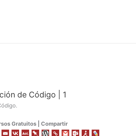
ión de Código | 1
Código.
os Gratuitos | Compartir