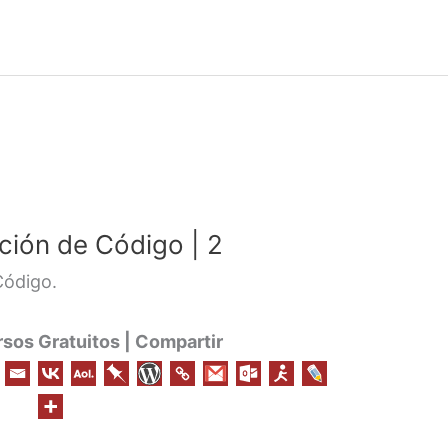
ión de Código | 2
Código.
os Gratuitos | Compartir