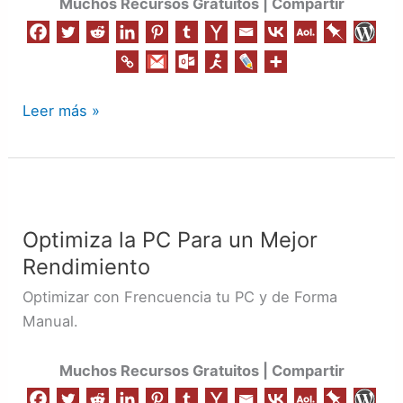
Muchos Recursos Gratuitos | Compartir
Leer más »
Optimiza
la
Optimiza la PC Para un Mejor
PC
Rendimiento
Para
un
Optimizar con Frencuencia tu PC y de Forma
Mejor
Manual.
Rendimiento
Muchos Recursos Gratuitos | Compartir