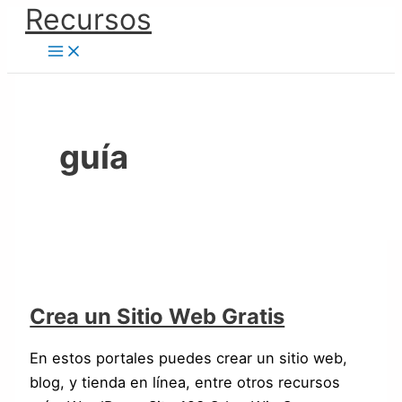
Ir
Recursos
Crea
Beneficios
Motivación
Motivación
Motivación
Motivación
Motivación
Motivación
Redes
Optimiza
al
un
Que
|
|
|
|
|
|
Sociales
la
contenido
Sitio
Genera
Video
Video
Video
Video
Video
Video
en
PC
Web
Escribir
6
5
4
3
2
1
Internet
Para
Gratis
en
un
un
Mejor
guía
Blog
Rendimiento
Crea un Sitio Web Gratis
En estos portales puedes crear un sitio web,
blog, y tienda en línea, entre otros recursos