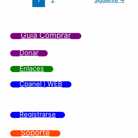
1
2
Siguiente
→
Guía Comprar
Donar
Enlaces
Cpanel | WEB
Registrarse
Soporte