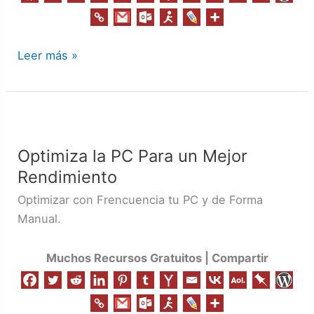
Leer más »
Optimiza
la
Optimiza la PC Para un Mejor
PC
Rendimiento
Para
un
Optimizar con Frencuencia tu PC y de Forma
Mejor
Manual.
Rendimiento
Muchos Recursos Gratuitos | Compartir