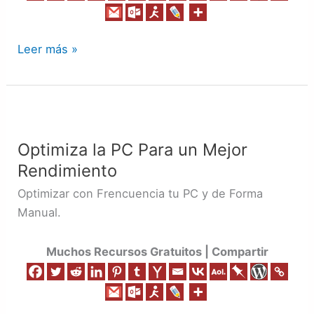
Leer más »
Optimiza
la
Optimiza la PC Para un Mejor
PC
Rendimiento
Para
un
Optimizar con Frencuencia tu PC y de Forma
Mejor
Manual.
Rendimiento
Muchos Recursos Gratuitos | Compartir