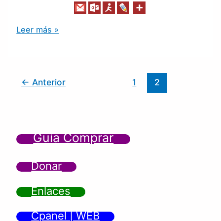
Leer más »
←
Anterior
1
2
Guía Comprar
Donar
Enlaces
Cpanel | WEB