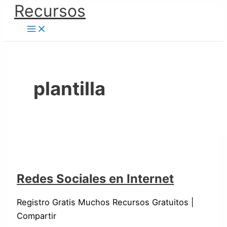
Ir
Recursos
Redes
Optimiza
al
Sociales
la
contenido
en
PC
Internet
Para
un
Mejor
plantilla
Rendimiento
Redes Sociales en Internet
Registro Gratis Muchos Recursos Gratuitos |
Compartir