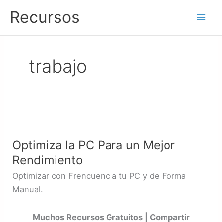
Ir
Recursos
al
contenido
trabajo
Optimiza
la
Optimiza la PC Para un Mejor
PC
Rendimiento
Para
un
Optimizar con Frencuencia tu PC y de Forma
Mejor
Manual.
Rendimiento
Muchos Recursos Gratuitos | Compartir