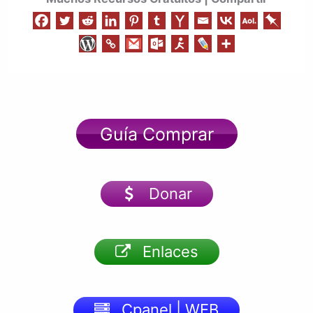
Guía Comprar
Donar
Enlaces
Cpanel | WEB