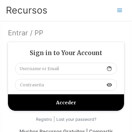
Ir
Recursos
al
contenido
Entrar / PP
Sign in to Your Account
face
visibility
|
Registro
Lost your password?
Muchos Recursos Gratuitos | Compartir