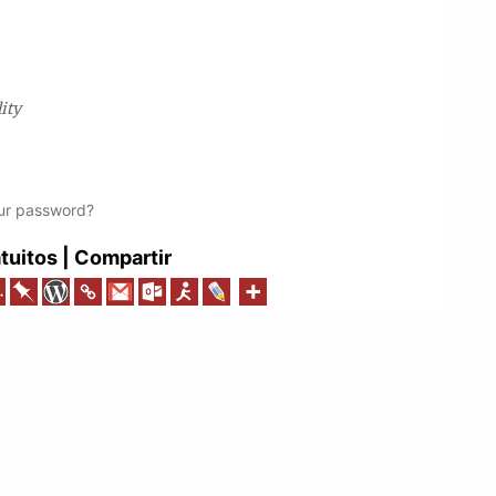
lity
ur password?
uitos | Compartir