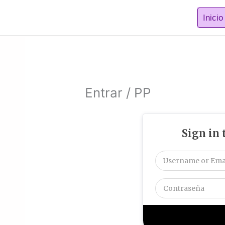
Ir
Inicio
al
contenido
Entrar / PP
Sign in 