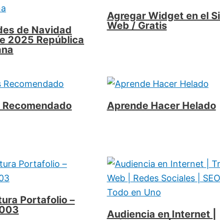
Agregar Widget en el Si
Web / Gratis
des de Navidad
e 2025 República
ana
us Recomendado
Aprende Hacer Helado
ura Portafolio –
 003
Audiencia en Internet |