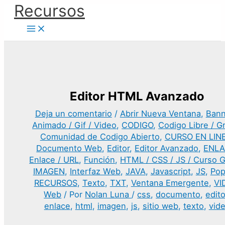
Ir
Recursos
al
contenido
Editor HTML Avanzado
Deja un comentario
/
Abrir Nueva Ventana
,
Bann
Animado / Gif / Video
,
CODIGO
,
Codigo Libre / Gr
Comunidad de Codigo Abierto
,
CURSO EN LIN
Documento Web
,
Editor
,
Editor Avanzado
,
ENLA
Enlace / URL
,
Función
,
HTML / CSS / JS / Curso G
IMAGEN
,
Interfaz Web
,
JAVA
,
Javascript
,
JS
,
Pop
RECURSOS
,
Texto
,
TXT
,
Ventana Emergente
,
VI
Web
/ Por
Nolan Luna
/
css
,
documento
,
edito
enlace
,
html
,
imagen
,
js
,
sitio web
,
texto
,
vid