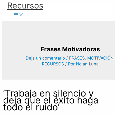
Ir
Recursos
al
contenido
Frases Motivadoras
Deja un comentario
/
FRASES
,
MOTIVACIÓN
,
RECURSOS
/ Por
Nolan Luna
‘Trabaja en silencio y
deja que el éxito haga
todo el ruido’